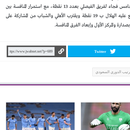
الاتحاد المتفوق حاليا برصيد 13 نقطة، وأما المركز الخامس فجاء لفريق الفيصلي بعدد 13 نقطة، مع استمرار المنافسة بين
الفرق للوصول إلى صدارة ترتيب الجدول الذي يتربع عليه الهلال ب 19 نقطة ويقترب الأهلي والشباب من المشاركة على
دارة والمركز الأول وإبعاد الفرق المنافسة.
Twitter
تيب الدوري السعودي