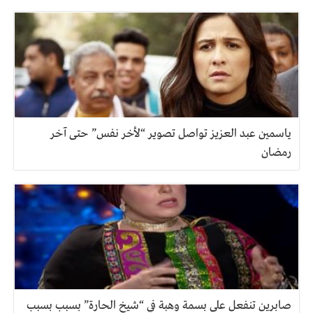
ياسمين عبد العزيز تواصل تصوير “لأخر نفس” حتى آخر
رمضان
صابرين تنفعل على بسمة وهبة في “شيخ الحارة” بسبب بسبب