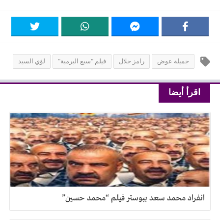
جميلة عوض
رامز جلال
فيلم "سبع البرمبة"
لؤي السيد
اقرأ أيضا
انفراد محمد سعد ببوستر فيلم “محمد حسين”