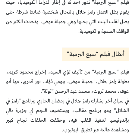
فيلم “سبع البرمبة” تدور أحداثه في إطار الدراما الكوميديا، حيث
يقوم بطل العمل رامز جلال بانتحال شخصية ضابط شرطة حتى
يصل لقلب البنت التي يحبها وهي جميلة عوض، وتحدث الكثير من
المواقف الصعبة والكوميدية.
أبطال فيلم “سبع البرمبة”
فيلم “سبع البرمبة” من تأليف لؤي السيد، إخراج محمود كريم،
بطولة رامز جلال، جميلة عوض، بيومي فؤاد، نور قدري، مها أبو
عوف، محمد ثروت، محمد عبد الرحمن “توتة”.
في سياق أخر يشارك رامز جلال في رمضان الجاري ببرنامج “رامز في
الشلال” وهو برنامج مقالب، ويستضيف النجم في جزيرة بالي
بإندونيسيا لتنفيذ المقلب فيه، وحققت الحلقات نجاح كبير
ومشاهدة عالية عبر تطبيق اليوتيوب.