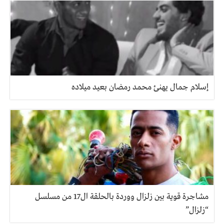
إسلام جمال يهنئ محمد رمضان بعيد ميلاده
مشاجرة قوية بين زلزال ووردة بالحلقة ال17 من مسلسل
“زلزال”